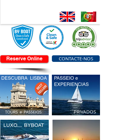
CONTACTE-NOS
Reserve Online
DESCUBRA LISBOA
PASSEIO e
EXPERIENCIAS
PRIVADOS
TOURS e PASSEIOS
LUXO.... BYBOAT